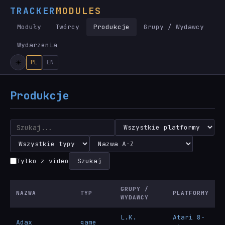
TRACKER
MODULES
Moduły
Twórcy
Produkcje
Grupy / Wydawcy
Wydarzenia
PL
EN
Produkcje
Tylko z video
Szukaj
GRUPY /
NAZWA
TYP
PLATFORMY
WYDAWCY
L.K.
Atari 8-
Adax
game