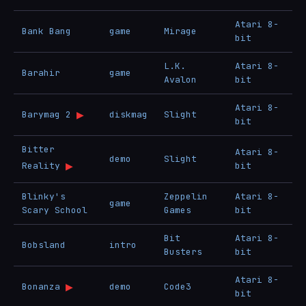
Atari 8-
Bank Bang
game
Mirage
bit
L.K.
Atari 8-
Barahir
game
Avalon
bit
Atari 8-
▶
Barymag 2
diskmag
Slight
bit
Bitter
Atari 8-
demo
Slight
▶
Reality
bit
Blinky's
Zeppelin
Atari 8-
game
Scary School
Games
bit
Bit
Atari 8-
Bobsland
intro
Busters
bit
Atari 8-
▶
Bonanza
demo
Code3
bit