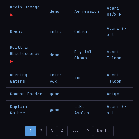
Brain Damage
Atari
demo
Aggression
▶
ST/STE
Atari 8-
Break
intro
Cobra
bit
Built in
Digital
Atari
Obsolescence
demo
Chaos
Falcon
▶
Burning
intro
Atari
TCE
Waters
96k
Falcon
Cannon Fodder
game
Amiga
Captain
L.K.
Atari 8-
game
Gather
Avalon
bit
...
1
2
3
4
9
Nast.