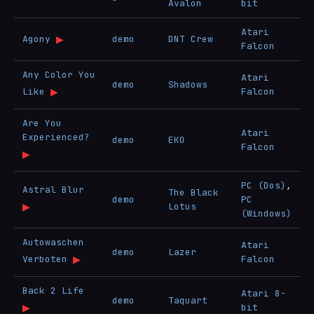
Avalon
bit
Atari
▶
Agony
demo
DNT Crew
Falcon
Any Color You
Atari
demo
Shadows
▶
Like
Falcon
Are You
Atari
Experienced?
demo
EKO
Falcon
▶
PC (Dos)
,
Astral Blur
The Black
demo
PC
▶
Lotus
(Windows)
Autowaschen
Atari
demo
Lazer
▶
Verboten
Falcon
Back 2 Life
Atari 8-
demo
Taquart
▶
bit