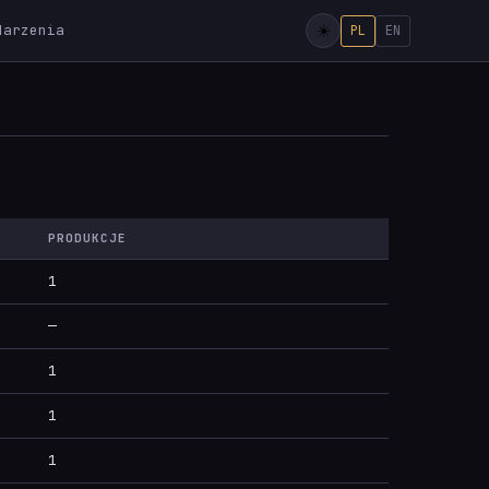
darzenia
PL
EN
PRODUKCJE
1
—
1
1
1