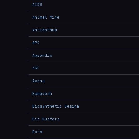
AIDS
Animal Mine
Antidothum
APC
Appendix
ASF
Avena
Bamboosh
Biosynthetic Design
Bit Busters
Bora