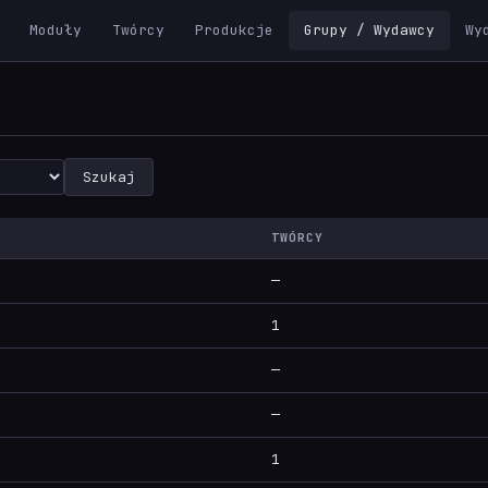
Moduły
Twórcy
Produkcje
Grupy / Wydawcy
Wy
Szukaj
TWÓRCY
—
1
—
—
1