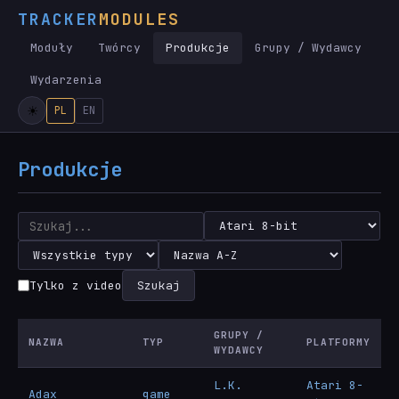
TRACKER
MODULES
Moduły
Twórcy
Produkcje
Grupy / Wydawcy
Wydarzenia
PL
EN
Produkcje
Tylko z video
Szukaj
GRUPY /
NAZWA
TYP
PLATFORMY
WYDAWCY
L.K.
Atari 8-
Adax
game