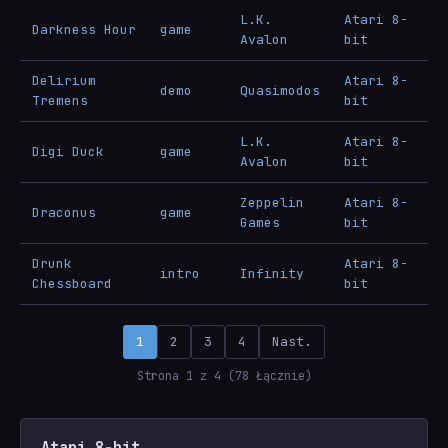
L.K.
Atari 8-
Darkness Hour
game
Avalon
bit
Delirium
Atari 8-
demo
Quasimodos
Tremens
bit
L.K.
Atari 8-
Digi Duck
game
Avalon
bit
Zeppelin
Atari 8-
Draconus
game
Games
bit
Drunk
Atari 8-
intro
Infinity
Chessboard
bit
1
2
3
4
Nast.
Strona 1 z 4 (78 Łącznie)
Atari 8-bit