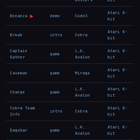
Atari 8-
▶
Bonanza
demo
Code3
bit
Atari 8-
Break
intro
Cobra
bit
Captain
L.K.
Atari 8-
game
Gather
Avalon
bit
Atari 8-
Caveman
game
Mirage
bit
L.K.
Atari 8-
Change
game
Avalon
bit
Cobra Team
Atari 8-
intro
Cobra
Info
bit
L.K.
Atari 8-
Dagobar
game
Avalon
bit