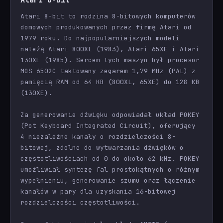
Atari 8-bit to rodzina 8-bitowych komputerów
domowych produkowanych przez firmę Atari od
1979 roku. Do najpopularniejszych modeli
należą Atari 800XL (1983), Atari 65XE i Atari
130XE (1985). Sercem tych maszyn był procesor
MOS 6502C taktowany zegarem 1,79 MHz (PAL) z
pamięcią RAM od 64 KB (800XL, 65XE) do 128 KB
(130XE).
Za generowanie dźwięku odpowiadał układ POKEY
(Pot Keyboard Integrated Circuit), oferujący
4 niezależne kanały o rozdzielczości 8-
bitowej, zdolne do wytwarzania dźwięków o
częstotliwościach od 0 do około 62 kHz. POKEY
umożliwiał syntezę fal prostokątnych o różnym
wypełnieniu, generowanie szumu oraz łączenie
kanałów w pary dla uzyskania 16-bitowej
rozdzielczości częstotliwości.