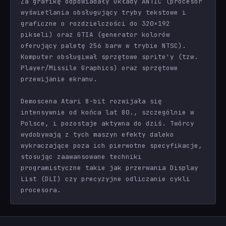
Za grafikę odpowiadały układy ANTIC (procesor
wyświetlania obsługujący tryby tekstowe i
graficzne o rozdzielczości do 320×192
pikseli) oraz GTIA (generator kolorów
oferujący paletę 256 barw w trybie NTSC).
Komputer obsługiwał sprzętowe sprite'y (tzw.
Player/Missile Graphics) oraz sprzętowe
przewijanie ekranu.
Demoscena Atari 8-bit rozwijała się
intensywnie od końca lat 80., szczególnie w
Polsce, i pozostaje aktywna do dziś. Twórcy
wydobywają z tych maszyn efekty daleko
wykraczające poza ich pierwotne specyfikacje,
stosując zaawansowane techniki
programistyczne takie jak przerwania Display
List (DLI) czy precyzyjne odliczanie cykli
procesora.