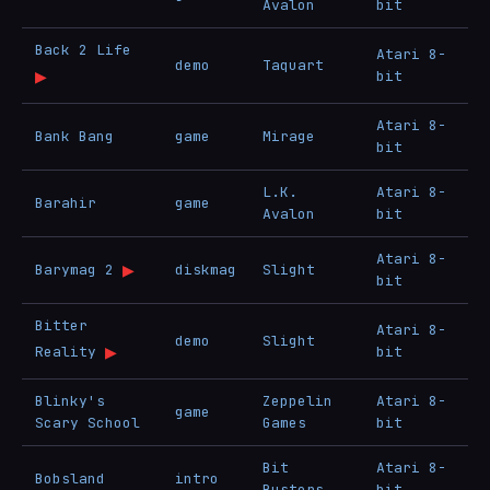
Avalon
bit
Back 2 Life
Atari 8-
demo
Taquart
▶
bit
Atari 8-
Bank Bang
game
Mirage
bit
L.K.
Atari 8-
Barahir
game
Avalon
bit
Atari 8-
▶
Barymag 2
diskmag
Slight
bit
Bitter
Atari 8-
demo
Slight
▶
Reality
bit
Blinky's
Zeppelin
Atari 8-
game
Scary School
Games
bit
Bit
Atari 8-
Bobsland
intro
Busters
bit