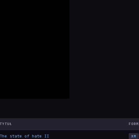
TYTUŁ
FORM
The state of hate II
XM