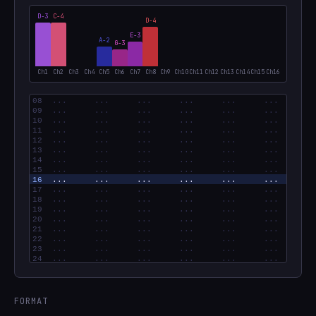
D-3
C-4
D-4
E-3
A-2
G-3
Ch1
Ch2
Ch3
Ch4
Ch5
Ch6
Ch7
Ch8
Ch9
Ch10
Ch11
Ch12
Ch13
Ch14
Ch15
Ch16
FORMAT