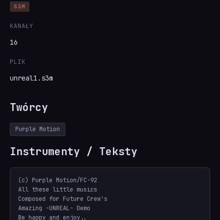
S3M
KANAŁY
16
PLIK
unreal1.s3m
Twórcy
Purple Motion
Instrumenty / Teksty
(c) Purple Motion/FC-92

All these little musics

Composed for Future Crew's

Amazing -UNREAL- Demo

Be happy and enjoy..
