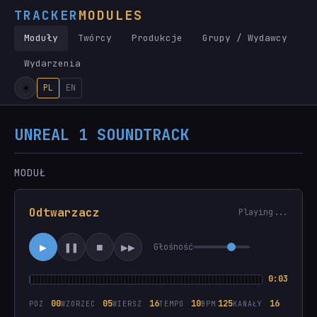
TRACKER
MODULES
Moduły
Twórcy
Produkcje
Grupy / Wydawcy
Wydarzenia
PL
EN
UNREAL 1 SOUNDTRACK
MODUŁ
Odtwarzacz
Playing...
▶
❚❚
■
▶▶
Głośność
0:03
00
05
16
10
125
16
POZ
WZORZEC
WIERSZ
TEMPO
BPM
KANAŁY