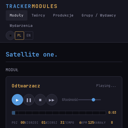
TRACKER
MODULES
Moduły
Twórcy
Produkcje
Grupy / Wydawcy
Wydarzenia
PL
EN
Satellite one.
MODUŁ
Odtwarzacz
Playing...
▶
❚❚
■
▶▶
Głośność
0:04
00
01
33
6
125
8
POZ
WZORZEC
WIERSZ
TEMPO
BPM
KANAŁY