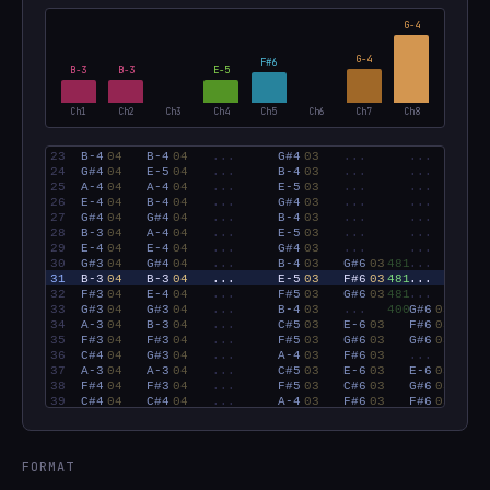
G#3
B-4
G#6
A-4
G-4
G#3
G#6
Ch1
Ch2
Ch3
Ch4
Ch5
Ch6
Ch7
Ch8
FORMAT