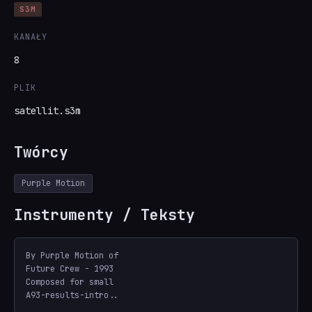
S3M
KANAŁY
8
PLIK
satellit.s3m
Twórcy
Purple Motion
Instrumenty / Teksty
By Purple Motion of

Future Crew - 1993

Composed for small

A93-results-intro..