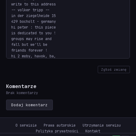
write to this address

-- volker tripp --

in der ziegelheide 15

429 bocholt - germany

hi peter : this piece

is dedicated to you !

groups may rise and

fall but we'll be

friends forever !

hi 2 moby, havok, ba,

virgill, 911, jeff,

axel, gryzor, claxon

Zgłoś zmianę
and of course to all

members of mirage and

sanity (esp. diddle)

Komentarze
written on 22.12.1991
Brak komentarzy
Dodaj komentarz
O serwisie
Prawa autorskie
Utrzymanie serwisu
Polityka prywatności
Kontakt