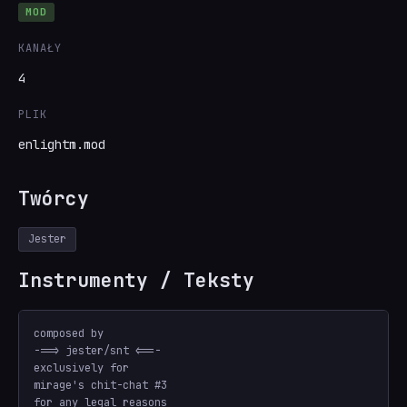
MOD
KANAŁY
4
PLIK
enlightm.mod
Twórcy
Jester
Instrumenty / Teksty
composed by

-==> jester/snt <==-

exclusively for

mirage's chit-chat #3

for any legal reasons
